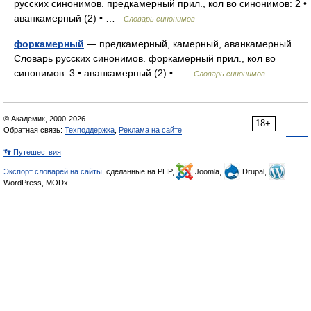
русских синонимов. предкамерный прил., кол во синонимов: 2 •
аванкамерный (2) • …
Словарь синонимов
форкамерный
— предкамерный, камерный, аванкамерный
Словарь русских синонимов. форкамерный прил., кол во
синонимов: 3 • аванкамерный (2) • …
Словарь синонимов
© Академик, 2000-2026
18+
Обратная связь:
Техподдержка
,
Реклама на сайте
👣 Путешествия
Экспорт словарей на сайты
, сделанные на PHP,
Joomla,
Drupal,
WordPress, MODx.