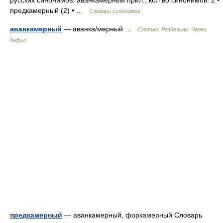
русских синонимов. аванкамерный прил., кол во синонимов: 2 •
предкамерный (2) • …
Словарь синонимов
аванкамерный
— аванка/мерный …
Слитно. Раздельно. Через
дефис.
предкамерный
— аванкамерный, форкамерный Словарь