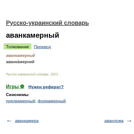
Русско-украинский словарь
аванкамерный
Толкование
Перевод
аванкамерный
аванка́мерний
Русско-украинский словарь
.
2013
.
Игры ⚽
Нужен реферат?
Синонимы
:
предкамерный
,
форкамерный
аванкамера
аванложа