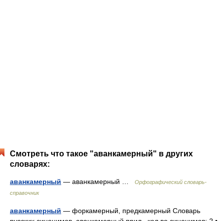
Смотреть что такое "аванкамерный" в других
словарях:
аванкамерный
— аванкамерный …
Орфографический словарь-
справочник
аванкамерный
— форкамерный, предкамерный Словарь